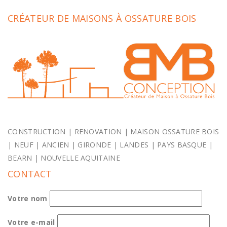
CRÉATEUR DE MAISONS À OSSATURE BOIS
CONSTRUCTION | RENOVATION | MAISON OSSATURE BOIS
| NEUF | ANCIEN | GIRONDE | LANDES | PAYS BASQUE |
BEARN | NOUVELLE AQUITAINE
CONTACT
Votre nom
Votre e-mail