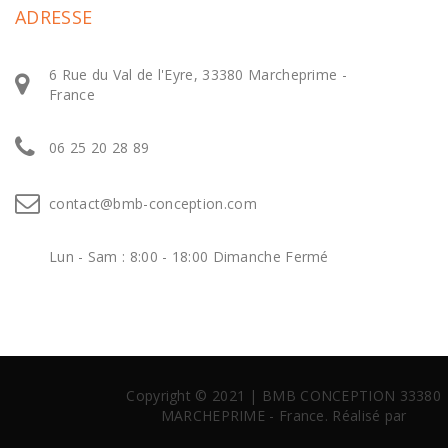
ADRESSE
6 Rue du Val de l'Eyre, 33380 Marcheprime -
France
06 25 20 28 89
contact@bmb-conception.com
Lun - Sam : 8:00 - 18:00 Dimanche Fermé
Copyright © 2021 | BMB CONCEPTION 33380
MARCHEPRIME - France. Réalisé par