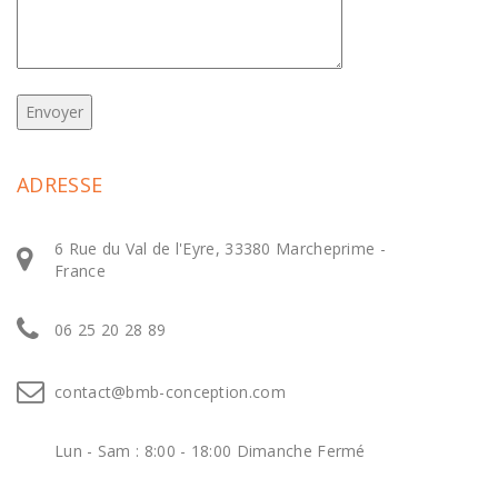
ADRESSE
6 Rue du Val de l'Eyre, 33380 Marcheprime -
France
06 25 20 28 89
contact@bmb-conception.com
Lun - Sam : 8:00 - 18:00 Dimanche Fermé