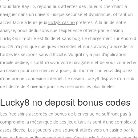
Cloudflare Ray ID, répond aux attentes des joueurs cherchant à
naviguer dans un univers ludique sécurisé et dynamique, offrant un
accès facile à leurs jeux
lucky8 casino
préférés. À la fin de notre
analyse, nous déduisons que l’expérience offerte par le casino
Lucky8 sur mobile est fluide et sans bug. Le chargement sur Android
ou iOS n’a pris que quelques secondes et nous avons pu accéder à
toutes les sections sans difficulté. Vu qu’il n’y a pas d’application
mobile dédiée, il suffit d’ouvrir votre navigateur et de vous connecter
au casino pour commencer à jouer, du moment où vous disposez
d’une bonne connexion internet. Le casino Lucky8 dispose d’un club
de fidélité de 4 niveaux pour ses membres les plus fidèles.
Lucky8 no deposit bonus codes
Les free spins accordés en bonus de bienvenue ne suffiront pas à
comprendre la mécanique de ces jeux, tant ils sont d’une complexité
assez élevée. Les joueurs sont souvent attirés vers un casino par le
type de bonus qu’ils peuvent obtenir. Chez Lucky8, il y a beaucoup de