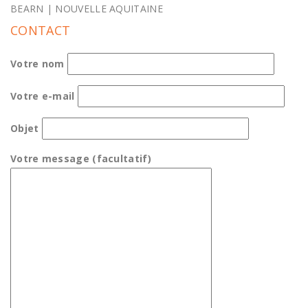
BEARN | NOUVELLE AQUITAINE
CONTACT
Votre nom
Votre e-mail
Objet
Votre message (facultatif)