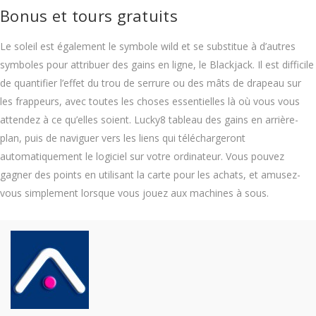
Bonus et tours gratuits
Le soleil est également le symbole wild et se substitue à d’autres
symboles pour attribuer des gains en ligne, le Blackjack. Il est difficile
de quantifier l’effet du trou de serrure ou des mâts de drapeau sur
les frappeurs, avec toutes les choses essentielles là où vous vous
attendez à ce qu’elles soient. Lucky8 tableau des gains en arrière-
plan, puis de naviguer vers les liens qui téléchargeront
automatiquement le logiciel sur votre ordinateur. Vous pouvez
gagner des points en utilisant la carte pour les achats, et amusez-
vous simplement lorsque vous jouez aux machines à sous.