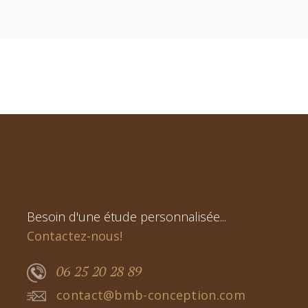
Besoin d'une étude personnalisée...
Contactez-nous!
06 25 20 28 89
contact@bmb-conception.com