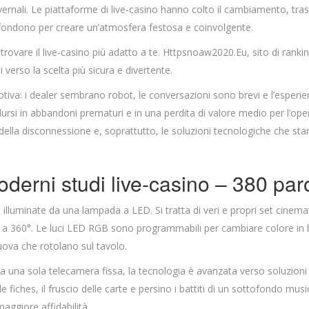
ernali. Le piattaforme di live‑casino hanno colto il cambiamento, trasfo
i fondono per creare un’atmosfera festosa e coinvolgente.
trovare il live‑casino più adatto a te. Httpsnoaw2020.Eu, sito di ranki
 verso la scelta più sicura e divertente.
tiva: i dealer sembrano robot, le conversazioni sono brevi e l’esper
 in abbandoni prematuri e in una perdita di valore medio per l’opera
se della disconnessione e, soprattutto, le soluzioni tecnologiche che s
 moderni studi live‑casino – 380 par
 illuminate da una lampada a LED. Si tratta di veri e propri set cinemato
e a 360°. Le luci LED RGB sono programmabili per cambiare colore in b
uova che rotolano sul tavolo.
i a una sola telecamera fissa, la tecnologia è avanzata verso soluzioni
fiches, il fruscio delle carte e persino i battiti di un sottofondo mus
aggiore affidabilità.