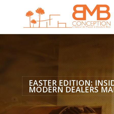
EASTER EDITION: INS
MODERN DEALERS MAK