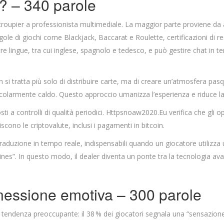
i? – 340 parole
e croupier a professionista multimediale. La maggior parte proviene da a
ole di giochi come Blackjack, Baccarat e Roulette, certificazioni di 
re lingue, tra cui inglese, spagnolo e tedesco, e può gestire chat in 
 si tratta più solo di distribuire carte, ma di creare un’atmosfera pas
colarmente caldo. Questo approccio umanizza l’esperienza e riduce la
sti a controlli di qualità periodici. Httpsnoaw2020.Eu verifica che gli
cono le criptovalute, inclusi i pagamenti in bitcoin.
raduzione in tempo reale, indispensabili quando un giocatore utilizz
es”. In questo modo, il dealer diventa un ponte tra la tecnologia avan
nnessione emotiva – 300 parole
ndenza preoccupante: il 38 % dei giocatori segnala una “sensazione di