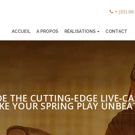
+ (33) 06
ACCUEIL
A PROPOS
RÉALISATIONS
CONTACT
IDE THE CUTTING‑EDGE LIVE‑C
E YOUR SPRING PLAY UNBEA