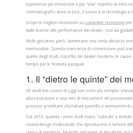
esperienze più immersive e più “vive” rispetto ai mesi inv
cinematografici dove la luce, il suono e la tecnologia s
Scopri le migliori recensioni su
coinpoker recensioni
per 
dalle licenze alle performance dei dealer, così da guidarti
Molti giocatori, però, lamentano una certa distanza emo
memorabile. Questa mancanza di connessione può tradursi
quinte degli studi, il profilo dei dealer moderni, le cau
tempo per le festività pasquali.
1. Il “dietro le quinte” dei
Gli studi live‑casino di oggi non sono più semplici stanze
alta risoluzione e una rete di telecamere 4K posizionat
possono proiettare sfumature pastello e animazioni di 
Dal 2010, quando i primi studi erano “cubicati” e limitat
sound‑design multicanale che riproducono il rumore delle 
senso di presenza, facendo percepire al giocatore una m