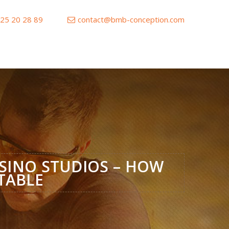
 25 20 28 89
contact@bmb-conception.com
ASINO STUDIOS – HOW
TABLE