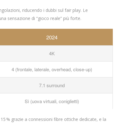
olazioni, riducendo i dubbi sul fair play. Le
na sensazione di “gioco reale” più forte.
2024
4K
4 (frontale, laterale, overhead, close‑up)
7.1 surround
Sì (uova virtuali, coniglietti)
15 % grazie a connessioni fibre ottiche dedicate, e la