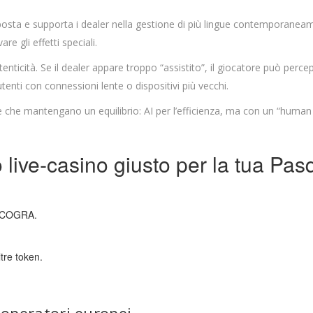
i risposta e supporta i dealer nella gestione di più lingue contemporan
e gli effetti speciali.
icità. Se il dealer appare troppo “assistito”, il giocatore può percepir
enti con connessioni lente o dispositivi più vecchi.
e mantengano un equilibrio: AI per l’efficienza, ma con un “human ov
 live‑casino giusto per la tua Pa
 eCOGRA.
ltre token.