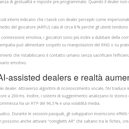
za di gestualità e risposte pre‑programmate. Quando il dealer non rie
studi interni indicano che i tavoli con dealer percepiti come imperson
re medio del giocatore (ARPU) cala di circa 8 % perché gli utenti tendon
a connessione emotiva, i giocatori sono più inclini a dubitare della c
empatia può alimentare sospetti su manipolazioni del RNG o su pratic
ementi che ristabiliscano il contatto umano senza sacrificare l’efficien
vario emotivo.
 AI‑assisted dealers e realtà aume
o dei dealer. Attraverso algoritmi di riconoscimento vocale, l’AI traduce
iore a 200 ms. Inoltre, i sistemi di suggerimento analizzano lo storic
messa ha un RTP del 96,5 % e una volatilità media.
udico. Durante le sessioni pasquali, gli sviluppatori inseriscono effet
ori possono anche attivare “coniglietti AR” che saltano tra le fiches, 