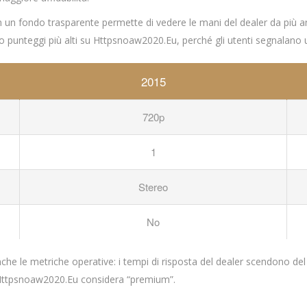
n un fondo trasparente permette di vedere le mani del dealer da più ang
 punteggi più alti su Httpsnoaw2020.Eu, perché gli utenti segnalano u
2015
720p
1
Stereo
No
che le metriche operative: i tempi di risposta del dealer scendono del 
e Httpsnoaw2020.Eu considera “premium”.