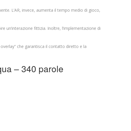
eamente. L’AR, invece, aumenta il tempo medio di gioco,
e un’interazione fittizia. Inoltre, l’implementazione di
erlay” che garantisca il contatto diretto e la
squa – 340 parole