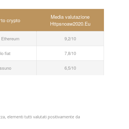
Media valutazione
to crypto
Httpsnoaw2020.Eu
, Ethereum
9,2/10
lo fiat
7,8/10
ssuno
6,5/10
za, elementi tutti valutati positivamente da