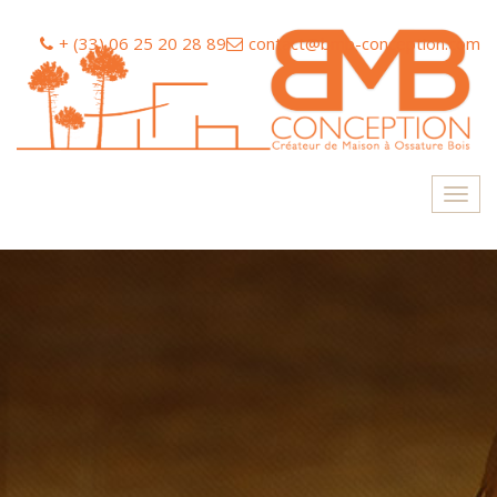
+ (33) 06 25 20 28 89
contact@bmb-conception.com
Toggl
navig