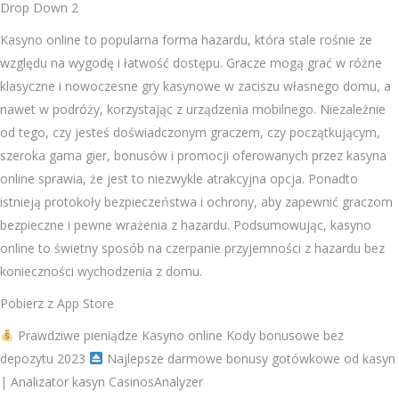
Drop Down 2
Kasyno online to popularna forma hazardu, która stale rośnie ze
względu na wygodę i łatwość dostępu. Gracze mogą grać w różne
klasyczne i nowoczesne gry kasynowe w zaciszu własnego domu, a
nawet w podróży, korzystając z urządzenia mobilnego. Niezależnie
od tego, czy jesteś doświadczonym graczem, czy początkującym,
szeroka gama gier, bonusów i promocji oferowanych przez kasyna
online sprawia, że jest to niezwykle atrakcyjna opcja. Ponadto
istnieją protokoły bezpieczeństwa i ochrony, aby zapewnić graczom
bezpieczne i pewne wrażenia z hazardu. Podsumowując, kasyno
online to świetny sposób na czerpanie przyjemności z hazardu bez
konieczności wychodzenia z domu.
Pobierz z App Store
Prawdziwe pieniądze Kasyno online Kody bonusowe bez
depozytu 2023
Najlepsze darmowe bonusy gotówkowe od kasyn
| Analizator kasyn CasinosAnalyzer