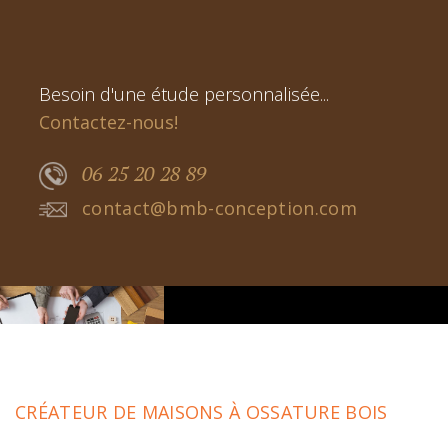
Besoin d'une étude personnalisée...
Contactez-nous!
06 25 20 28 89
contact@bmb-conception.com
CRÉATEUR DE MAISONS À OSSATURE BOIS