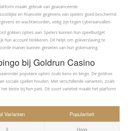
t platform maakt gebruik van geavanceerde
soonlijke en financiële gegevens van spelers goed beschermd
gegevens en wachtwoorden, veilig zijn tegen cyberaanvallen.
ord gokken opties aan. Spelers kunnen hun speelbudget
elijk hun account blokkeren. Dit helpt om gokverslaving te
oorde manier kunnen genieten van hun gokervaring.
bingo bij Goldrun Casino
 waaronder populaire opties zoals keno en bingo. De
goldrun
van sociale spellen houden. Met verschillende varianten, zoals
 het beste bij hen past. Dit soort variëteit maakt het platform
al Varianten
Populariteit
3
Hoog