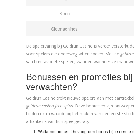
Keno
Slotmachines
De spelervaring bij Goldrun Casino is verder versterkt d
voor spelers die onderweg willen spelen. Met de
goldru
van hun favoriete spellen, waar en wanneer ze maar will
Bonussen en promoties bij
verwachten?
Goldrun Casino trekt nieuwe spelers aan met aantrekk
goldrun casino free spins
. Deze bonussen zijn ontworpe
bieden extra waarde bij het maken van een eerste storti
afhankelijk van hun speelgedrag.
Welkomstbonus: Ontvang een bonus bij je eerste st