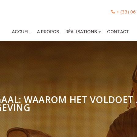
+ (33) 06
ACCUEIL
A PROPOS
RÉALISATIONS
CONTACT
AAL: WAAROM HET VOLDOET 
GEVING