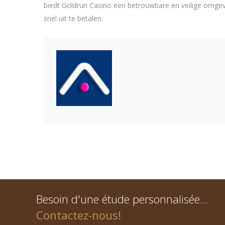
biedt Goldrun Casino een betrouwbare en veilige omgev
snel uit te betalen.
Besoin d'une étude personnalisée...
Contactez-nous!