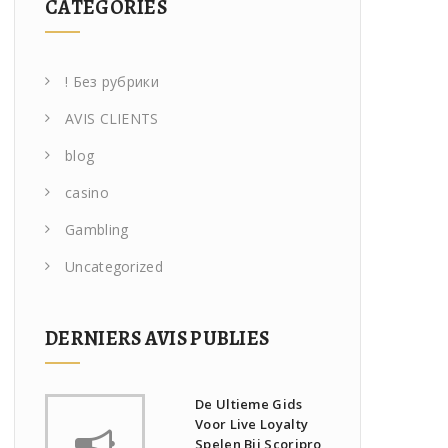
CATEGORIES
! Без рубрики
AVIS CLIENTS
blog
casino
Gambling
Uncategorized
DERNIERS AVIS PUBLIES
De Ultieme Gids
Voor Live Loyalty
Spelen Bij Scoripro