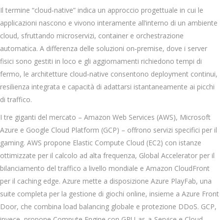
Il termine “cloud‑native” indica un approccio progettuale in cui le
applicazioni nascono e vivono interamente all’interno di un ambiente
cloud, sfruttando microservizi, container e orchestrazione
automatica. A differenza delle soluzioni on‑premise, dove i server
fisici sono gestiti in loco e gli aggiornamenti richiedono tempi di
fermo, le architetture cloud‑native consentono deployment continui,
resilienza integrata e capacità di adattarsi istantaneamente ai picchi
di traffico.
I tre giganti del mercato – Amazon Web Services (AWS), Microsoft
Azure e Google Cloud Platform (GCP) – offrono servizi specifici per il
gaming. AWS propone Elastic Compute Cloud (EC2) con istanze
ottimizzate per il calcolo ad alta frequenza, Global Accelerator per il
bilanciamento del traffico a livello mondiale e Amazon CloudFront
per il caching edge. Azure mette a disposizione Azure PlayFab, una
suite completa per la gestione di giochi online, insieme a Azure Front
Door, che combina load balancing globale e protezione DDoS. GCP,
invece, propone Compute Engine con GPU‑as‑a‑Service e Cloud