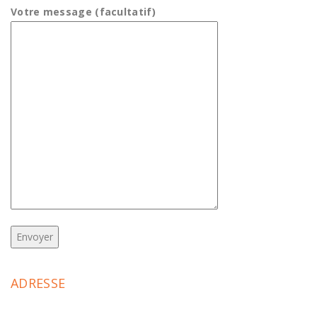
Votre message (facultatif)
ADRESSE