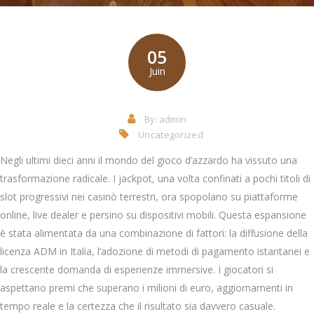
05
Juin
By:
admin
Uncategorized
Negli ultimi dieci anni il mondo del gioco d’azzardo ha vissuto una
trasformazione radicale. I jackpot, una volta confinati a pochi titoli di
slot progressivi nei casinò terrestri, ora spopolano su piattaforme
online, live dealer e persino su dispositivi mobili. Questa espansione
è stata alimentata da una combinazione di fattori: la diffusione della
licenza ADM in Italia, l’adozione di metodi di pagamento istantanei e
la crescente domanda di esperienze immersive. I giocatori si
aspettano premi che superano i milioni di euro, aggiornamenti in
tempo reale e la certezza che il risultato sia davvero casuale.