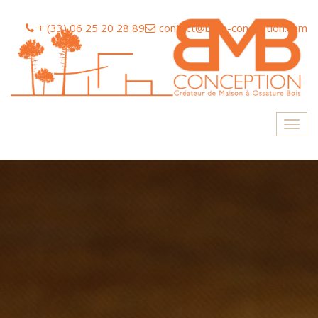
+ (33) 06 25 20 28 89
contact@bmb-conception.com
Toggl
navig