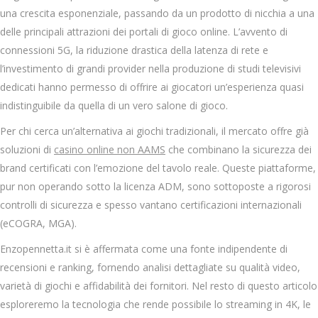
una crescita esponenziale, passando da un prodotto di nicchia a una
delle principali attrazioni dei portali di gioco online. L’avvento di
connessioni 5G, la riduzione drastica della latenza di rete e
l’investimento di grandi provider nella produzione di studi televisivi
dedicati hanno permesso di offrire ai giocatori un’esperienza quasi
indistinguibile da quella di un vero salone di gioco.
Per chi cerca un’alternativa ai giochi tradizionali, il mercato offre già
soluzioni di
casino online non AAMS
che combinano la sicurezza dei
brand certificati con l’emozione del tavolo reale. Queste piattaforme,
pur non operando sotto la licenza ADM, sono sottoposte a rigorosi
controlli di sicurezza e spesso vantano certificazioni internazionali
(eCOGRA, MGA).
Enzopennetta.it si è affermata come una fonte indipendente di
recensioni e ranking, fornendo analisi dettagliate su qualità video,
varietà di giochi e affidabilità dei fornitori. Nel resto di questo articolo
esploreremo la tecnologia che rende possibile lo streaming in 4K, le