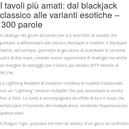
I tavoli più amati: dal blackjack
classico alle varianti esotiche –
300 parole
Il catalogo dei giochi da tavolo live si è arricchito di varianti che
puntano a differenziarsi dal classico blackjack o roulette. Il Blackjack
Switch, ad esempio, permette al giocatore di scambiare la seconda
carta di due mani, creando nuove opportunità di strategia ma anche
un margine di vantaggio per il banco più elevato (RTP intorno al
96,5 %).
La Lightning Roulette di Evolution combina la roulette tradizionale
con un “Lightning” random multiplier che può aumentare la vincita
fino a 500x. La ruota è accompagnata da effetti di luce e suoni che
enfatizzano il momento del moltiplicatore, rendendo l’esperienza più
spettacolare.
Il Dragon Tiger, popolare nei mercati asiatici, è un gioco di confronto