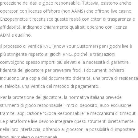
protezione dei dati e gioco responsabile. Tuttavia, esistono anche
operatori con licenze offshore (non AAMS) che offrono live casino;
Enzopennetta.it recensisce queste realtà con criteri di trasparenza e
affidabilità, indicando chiaramente quali siti operano con licenza
ADM e quali no.
Il processo di verifica KYC (Know Your Customer) per i giochi live è
più stringente rispetto ai giochi RNG, poiché le transazioni
coinvolgono spesso importi più elevati e la necessità di garantire
l’identità del giocatore per prevenire frodi. I documenti richiesti
includono una copia del documento d’identità, una prova di residenza
e, talvolta, una verifica del metodo di pagamento.
Per la protezione del giocatore, la normativa italiana prevede
strumenti di gioco responsabile: limiti di deposito, auto‑esclusione
tramite l’applicazione “Gioca Responsabile” e meccanismi di timeout.
Le piattaforme live devono integrare questi strumenti direttamente
nella loro interfaccia, offrendo ai giocatori la possibilità di impostare
limiti giornalieri o settimanali.