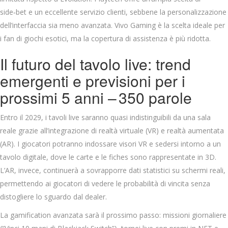
side‑bet e un eccellente servizio clienti, sebbene la personalizzazione
dell’interfaccia sia meno avanzata. Vivo Gaming è la scelta ideale per
i fan di giochi esotici, ma la copertura di assistenza è più ridotta.
Il futuro del tavolo live: trend
emergenti e previsioni per i
prossimi 5 anni – 350 parole
Entro il 2029, i tavoli live saranno quasi indistinguibili da una sala
reale grazie all’integrazione di realtà virtuale (VR) e realtà aumentata
(AR). I giocatori potranno indossare visori VR e sedersi intorno a un
tavolo digitale, dove le carte e le fiches sono rappresentate in 3D.
L’AR, invece, continuerà a sovrapporre dati statistici su schermi reali,
permettendo ai giocatori di vedere le probabilità di vincita senza
distogliere lo sguardo dal dealer.
La gamification avanzata sarà il prossimo passo: missioni giornaliere