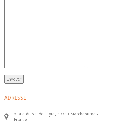
ADRESSE
6 Rue du Val de l'Eyre, 33380 Marcheprime -
France