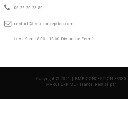
06 25 20 28 89
contact@bmb-conception.com
Lun - Sam : 8:00 - 18:00 Dimanche Fermé
Copyright © 2021 | BMB CONCEPTION 33380
MARCHEPRIME - France. Réalisé par