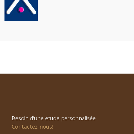
Besoin d'une étude personnalisée...
Contactez-nous!