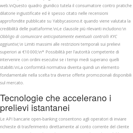
web.\nQuesto quadro giuridico tutela il consumatore contro pratiche
dilatorie ingiustificate ed è spesso citato nelle recensioni
approfondite pubblicate su Yabbycasiono.it quando viene valutata la
credibilità delle piattaforme.\nLe clausole più rilevanti includono:\n
Obbligo di comunicare anticipatamente eventuali controlli KYC
aggiuntivi;\n
Limiti massimi alle restrizioni temporali sui prelievi
superiori ai €10 000;\n* Possibilità per l’autorità competente di
intervenire con ordini esecutivi se i tempi medi superano quelli
stabiliti.\nLa conformità normativa diventa quindi un elemento
fondamentale nella scelta tra diverse offerte promozionali disponibili
sul mercato.
Tecnologie che accelerano i
prelievi istantanei
Le API bancarie open‑banking consentono agli operatori di inviare
richieste di trasferimento direttamente al conto corrente del cliente