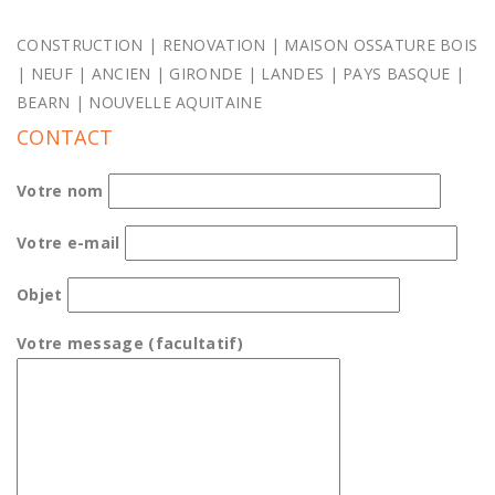
CONSTRUCTION | RENOVATION | MAISON OSSATURE BOIS
| NEUF | ANCIEN | GIRONDE | LANDES | PAYS BASQUE |
BEARN | NOUVELLE AQUITAINE
CONTACT
Votre nom
Votre e-mail
Objet
Votre message (facultatif)