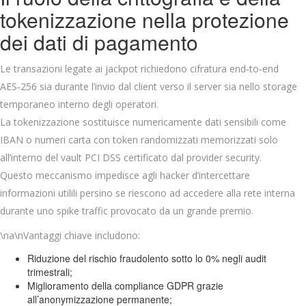
tokenizzazione nella protezione
dei dati di pagamento
Le transazioni legate ai jackpot richiedono cifratura end‑to‑end
AES‑256 sia durante l’invio dal client verso il server sia nello storage
temporaneo interno degli operatori.
La tokenizzazione sostituisce numericamente dati sensibili come
IBAN o numeri carta con token randomizzati memorizzati solo
all’interno del vault PCI DSS certificato dal provider security.
Questo meccanismo impedisce agli hacker d’intercettare
informazioni utilili persino se riescono ad accedere alla rete interna
durante uno spike traffic provocato da un grande premio.
\na\nVantaggi chiave includono:
Riduzione del rischio fraudolento sotto lo
0%
negli audit
trimestrali;
Miglioramento della compliance GDPR grazie
all’anonymizzazione permanente;