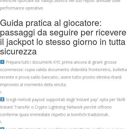
metriche riportate da YabbyCasino.it nel suo report annuale sulle
performance operative.
Guida pratica al giocatore:
passaggi da seguire per ricevere
il jackpot lo stesso giorno in tutta
sicurezza
Prepara tutti i documenti KYC prima ancora di girare grosse
scommesse: copia valida documento d’identità fronte/retro, bolletta
recente e prova saldo bancario.; avere tutto pronto elimina ritardi
improvvisi al momento della vincita.
\
Scegli metodi payout supportati dagli ‘instant pay’: opta per Skrill
Instant Transfer o Crypto Lightning Network perché offrono
conferme quasi immediate rispetto ai bonifichi tradizionali.
\