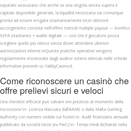
separate assicurano che anche se una singola vincita supera il
capitale disponibile generale, la liquidità necessaria sia comunque
pronta ad essere erogata istantaneamente.\nUn ulteriore
accorgimento consiste nell’offrire metodi multiple payout — bonifico
SEPA istantaneo + wallet digitale — così che il giocatore possa
scegliere quello più veloce senza dover attendere ulteriori
autorizzazioni interne.\nQueste pratiche operative vengono
regolarmente monitorate dagli auditor esterni elencati nelle schede
informative presenti su YabbyCasino.it.
Come riconoscere un casinò che
offre prelievi sicuri e veloci
Una checklist efficace può salvare ore preziose al momento della
riscossione:\n- Licenza rilasciata dall’AAMS o dalla Malta Gaming
Authority con numero visibile sul footer;\n- Audit finanziario annuale
pubblicato da società terze (ex PwC);\n- Tempi medi dichiarati nella