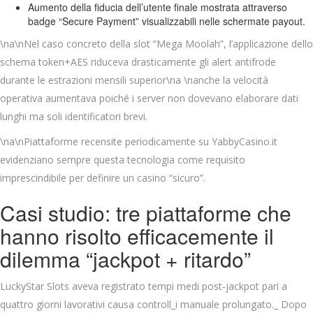
Aumento della fiducia dell’utente finale mostrata attraverso
badge “Secure Payment” visualizzabili nelle schermate payout.
\na\nNel caso concreto della slot “Mega Moolah”, l’applicazione dello
schema token+AES riduceva drasticamente gli alert antifrode
durante le estrazioni mensili superior​​​​​​​​­\na ​​\nanche la velocità
operativa aumentava poiché i server non dovevano elaborare dati
lunghi ma soli identificatori brevi.
\na\nPiattaforme recensite periodicamente su YabbyCasino.it
evidenziano sempre questa tecnologia come requisito
imprescindibile per definire un casino “sicuro”.
Casi studio: tre piattaforme che
hanno risolto efficacemente il
dilemma “jackpot + ritardo”
LuckyStar Slots aveva registrato tempi medi post‑jackpot pari a
quattro giorni lavorativi causa controll_i manuale prolungato._ Dopo