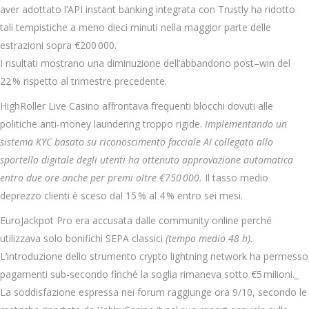
aver adottato l’API instant banking integrata con Trustly ha ridotto
tali tempistiche a meno dieci minuti nella maggior parte delle
estrazioni sopra €200 000.
I risultati mostrano una diminuzione dell’abbandono post–win del
22 % rispetto al trimestre precedente.
HighRoller Live Casino affrontava frequenti blocchi dovuti alle
politiche anti‐money laundering troppo rigide.
Implementando un
sistema KYC basato su riconoscimento facciale AI collegato allo
sportello digitale degli utenti ha ottenuto approvazione automatica
entro due ore anche per premi oltre €750 000.
Il tasso medio
deprezzo clienti è sceso dal 15 % al 4 % entro sei mesi.
EuroJackpot Pro era accusata dalle community online perché
utilizzava solo bonifichi SEPA classici
(tempo medio 48 h).
L’introduzione dello strumento crypto lightning network ha permesso
pagamenti sub‐secondo finché la soglia rimaneva sotto €5 milioni._
La soddisfazione espressa nei forum raggiunge ora 9/10, secondo le