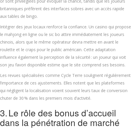
or sont privilégiées pour évoquer la chance, tandis que les joueurs
britanniques préfèrent des interfaces sobres avec un accès rapide
aux tables de bingo.
Intégrer des jeux locaux renforce la confiance. Un casino qui propose
le mahjong en ligne ou le sic bo attire immédiatement les joueurs
chinois, alors que le même opérateur devra mettre en avant le
roulette et le craps pour le public américain. Cette adaptation
influence également la perception de la sécurité : un joueur qui voit
son jeu favori disponible estime que le site comprend ses besoins.
Les revues spécialisées comme Cycle Terre soulignent régulièrement
l’importance de ces ajustements. Elles notent que les plateformes
qui négligent la localisation voient souvent leurs taux de conversion
chuter de 30 % dans les premiers mois d’activité.
3. Le rôle des bonus d’accueil
dans la pénétration de marché