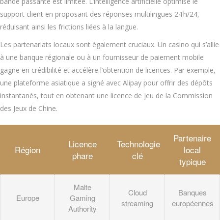
bande passante est limitée. L’intelligence artificielle optimise le
support client en proposant des réponses multilingues 24 h/24,
réduisant ainsi les frictions liées à la langue.
Les partenariats locaux sont également cruciaux. Un casino qui s’allie
à une banque régionale ou à un fournisseur de paiement mobile
gagne en crédibilité et accélère l’obtention de licences. Par exemple,
une plateforme asiatique a signé avec Alipay pour offrir des dépôts
instantanés, tout en obtenant une licence de jeu de la Commission
des Jeux de Chine.
Partenaire
Licence
Technologie
Région
local
phare
clé
typique
Malte
Cloud
Banques
Europe
Gaming
streaming
européennes
Authority