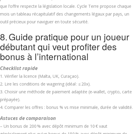
que l’offre respecte la législation locale. Cycle Terre propose chaque
mois un tableau récapitulatif des changements légaux par pays, un
outil précieux pour naviguer en toute sécurité.
8. Guide pratique pour un joueur
débutant qui veut profiter des
bonus à l’international
Checklist rapide
1. Vérifier la licence (Malta, UK, Curaçao).
2. Lire les conditions de wagering (idéal : ≤ 20x).
3. Choisir une méthode de paiement adaptée (e‑wallet, crypto, carte
prépayée).
4. Comparer les offres : bonus % vs mise minimale, durée de validité.
Astuces de comparaison
– Un bonus de 200 % avec dépôt minimum de 10 € vaut
généralement plus qu’un bonus de 150 % avec dépôt minimum de