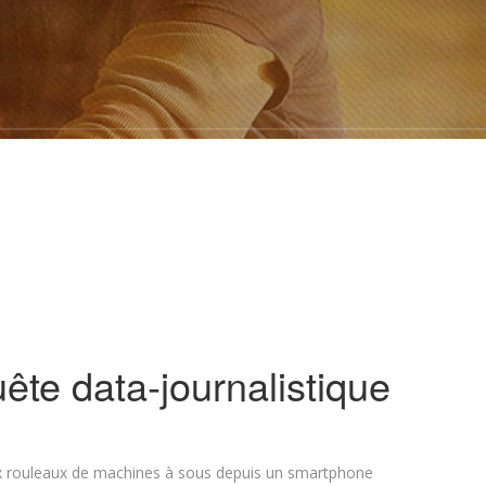
ête data‑journalistique
aux rouleaux de machines à sous depuis un smartphone