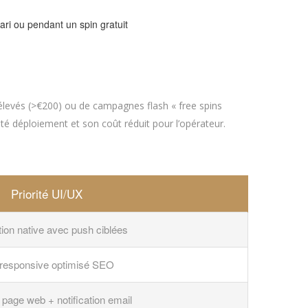
ari ou pendant un spin gratuit
levés (>€200) ou de campagnes flash « free spins
té déploiement et son coût réduit pour l’opérateur.
Priorité UI/UX
tion native avec push ciblées
 responsive optimisé SEO
 page web + notification email