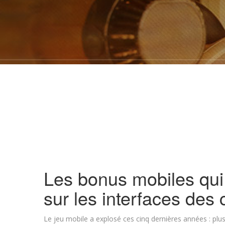
Les bonus mobiles qui 
sur les interfaces des 
Le jeu mobile a explosé ces cinq dernières années : pl