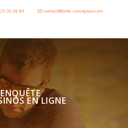
 25 20 28 89
contact@bmb-conception.com
: ENQUÊTE
SINOS EN LIGNE