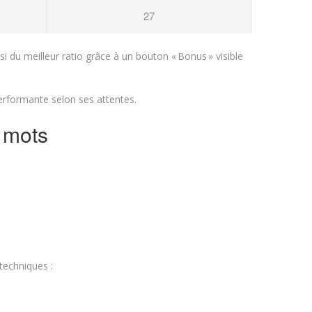
27
si du meilleur ratio grâce à un bouton « Bonus » visible
performante selon ses attentes.
0 mots
techniques :