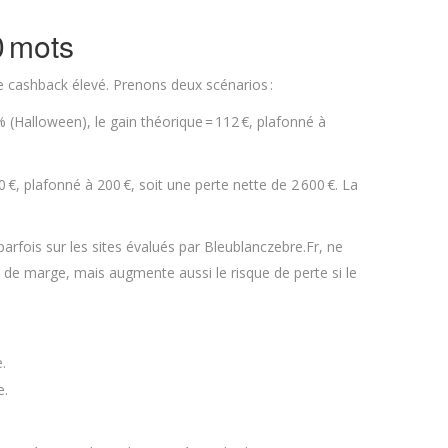
0 mots
e cashback élevé. Prenons deux scénarios :
% (Halloween), le gain théorique = 112 €, plafonné à
 €, plafonné à 200 €, soit une perte nette de 2 600 €. La
rfois sur les sites évalués par Bleublanczebre.Fr, ne
 de marge, mais augmente aussi le risque de perte si le
.
e.