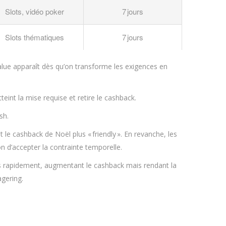
Slots, vidéo poker
7 jours
Slots thématiques
7 jours
alue apparaît dès qu’on transforme les exigences en
teint la mise requise et retire le cashback.
sh.
t le cashback de Noël plus « friendly ». En revanche, les
n d’accepter la contrainte temporelle.
rtes rapidement, augmentant le cashback mais rendant la
agering.