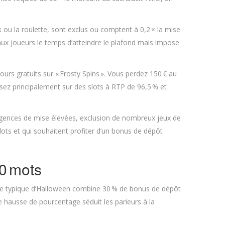
 ou la roulette, sont exclus ou comptent à 0,2 × la mise
aux joueurs le temps d’atteindre le plafond mais impose
rs gratuits sur « Frosty Spins ». Vous perdez 150 € au
isez principalement sur des slots à RTP de 96,5 % et
exigences de mise élevées, exclusion de nombreux jeux de
slots et qui souhaitent profiter d’un bonus de dépôt
0 mots
offre typique d’Halloween combine 30 % de bonus de dépôt
te hausse de pourcentage séduit les parieurs à la