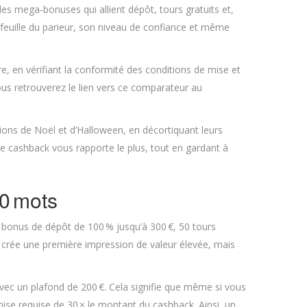
des mega‑bonuses qui allient dépôt, tours gratuits et,
tefeuille du parieur, son niveau de confiance et même
, en vérifiant la conformité des conditions de mise et
Vous retrouverez le lien vers ce comparateur au
ions de Noël et d’Halloween, en décortiquant leurs
 le cashback vous rapporte le plus, tout en gardant à
90 mots
bonus de dépôt de 100 % jusqu’à 300 €, 50 tours
s crée une première impression de valeur élevée, mais
vec un plafond de 200 €. Cela signifie que même si vous
ise requise de 30 × le montant du cashback. Ainsi, un