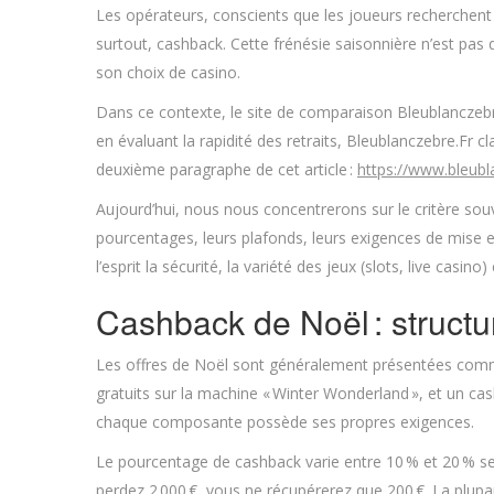
Les opérateurs, conscients que les joueurs recherchent à 
surtout, cashback. Cette frénésie saisonnière n’est pas 
son choix de casino.
Dans ce contexte, le site de comparaison Bleublanczebre
en évaluant la rapidité des retraits, Bleublanczebre.Fr c
deuxième paragraphe de cet article :
https://www.bleubl
Aujourd’hui, nous nous concentrerons sur le critère sou
pourcentages, leurs plafonds, leurs exigences de mise et
l’esprit la sécurité, la variété des jeux (slots, live casino
Cashback de Noël : structur
Les offres de Noël sont généralement présentées comme
gratuits sur la machine « Winter Wonderland », et un ca
chaque composante possède ses propres exigences.
Le pourcentage de cashback varie entre 10 % et 20 % sel
perdez 2 000 €, vous ne récupérerez que 200 €. La plupa