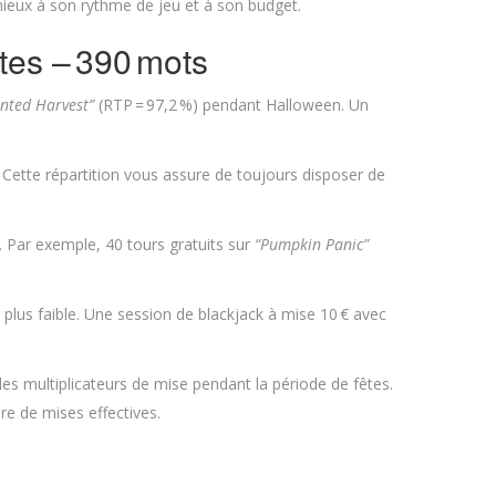
ieux à son rythme de jeu et à son budget.
tes – 390 mots
nted Harvest”
(RTP = 97,2 %) pendant Halloween. Un
 Cette répartition vous assure de toujours disposer de
k. Par exemple, 40 tours gratuits sur
“Pumpkin Panic”
é plus faible. Une session de blackjack à mise 10 € avec
es multiplicateurs de mise pendant la période de fêtes.
e de mises effectives.