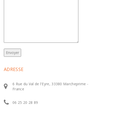
ADRESSE
6 Rue du Val de l'Eyre, 33380 Marcheprime -
France
06 25 20 28 89