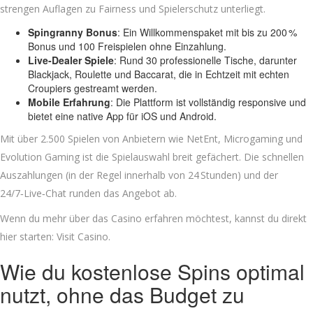
strengen Auflagen zu Fairness und Spielerschutz unterliegt.
Spingranny Bonus
: Ein Willkommenspaket mit bis zu 200 %
Bonus und 100 Freispielen ohne Einzahlung.
Live‑Dealer Spiele
: Rund 30 professionelle Tische, darunter
Blackjack, Roulette und Baccarat, die in Echtzeit mit echten
Croupiers gestreamt werden.
Mobile Erfahrung
: Die Plattform ist vollständig responsive und
bietet eine native App für iOS und Android.
Mit über 2.500 Spielen von Anbietern wie NetEnt, Microgaming und
Evolution Gaming ist die Spielauswahl breit gefächert. Die schnellen
Auszahlungen (in der Regel innerhalb von 24 Stunden) und der
24/7‑Live‑Chat runden das Angebot ab.
Wenn du mehr über das Casino erfahren möchtest, kannst du direkt
hier starten: Visit Casino.
Wie du kostenlose Spins optimal
nutzt, ohne das Budget zu