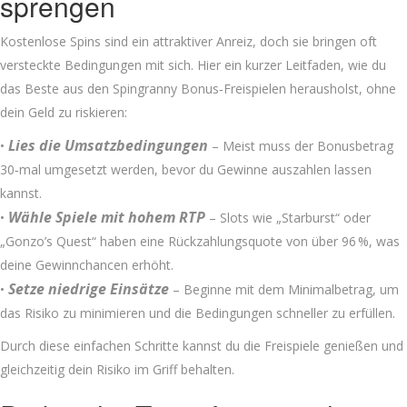
sprengen
Kostenlose Spins sind ein attraktiver Anreiz, doch sie bringen oft
versteckte Bedingungen mit sich. Hier ein kurzer Leitfaden, wie du
das Beste aus den Spingranny Bonus‑Freispielen herausholst, ohne
dein Geld zu riskieren:
Lies die Umsatzbedingungen
•
– Meist muss der Bonusbetrag
30‑mal umgesetzt werden, bevor du Gewinne auszahlen lassen
kannst.
Wähle Spiele mit hohem RTP
•
– Slots wie „Starburst“ oder
„Gonzo’s Quest“ haben eine Rückzahlungsquote von über 96 %, was
deine Gewinnchancen erhöht.
Setze niedrige Einsätze
•
– Beginne mit dem Minimalbetrag, um
das Risiko zu minimieren und die Bedingungen schneller zu erfüllen.
Durch diese einfachen Schritte kannst du die Freispiele genießen und
gleichzeitig dein Risiko im Griff behalten.