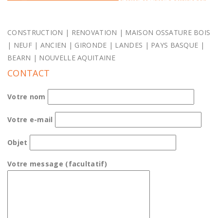
CONSTRUCTION | RENOVATION | MAISON OSSATURE BOIS
| NEUF | ANCIEN | GIRONDE | LANDES | PAYS BASQUE |
BEARN | NOUVELLE AQUITAINE
CONTACT
Votre nom
Votre e-mail
Objet
Votre message (facultatif)