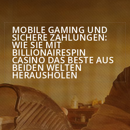
MOBILE GAMING UND
SICHERE ZAHLUNGEN:
WIE SIE MIT
BILLIONAIRESPIN
CASINO DAS BESTE AUS
BEIDEN WELTEN
HERAUSHOLEN