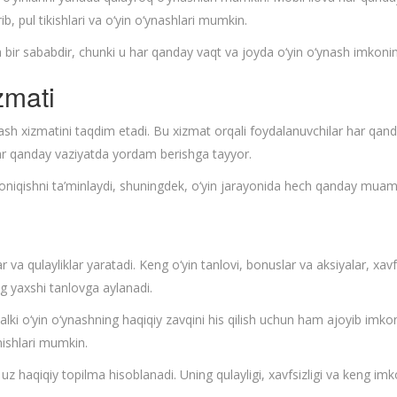
, pul tikishlari va o‘yin o‘ynashlari mumkin.
 bir sababdir, chunki u har qanday vaqt va joyda o‘yin o‘ynash imkonin
zmati
ash xizmatini taqdim etadi. Bu xizmat orqali foydalanuvchilar har qa
r qanday vaziyatda yordam berishga tayyor.
niqishni ta’minlaydi, shuningdek, o‘yin jarayonida hech qanday muam
a qulayliklar yaratadi. Keng o‘yin tanlovi, bonuslar va aksiyalar, xavfsi
g yaxshi tanlovga aylanadi.
lki o‘yin o‘ynashning haqiqiy zavqini his qilish uchun ham ajoyib imko
nishlari mumkin.
uz haqiqiy topilma hisoblanadi. Uning qulayligi, xavfsizligi va keng imk