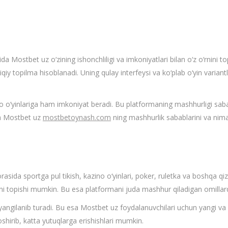
ida Mostbet uz o‘zining ishonchliligi va imkoniyatlari bilan o‘z o‘rnini 
qiy topilma hisoblanadi. Uning qulay interfeysi va ko‘plab o‘yin variant
o o‘yinlariga ham imkoniyat beradi. Bu platformaning mashhurligi saba
da Mostbet uz
mostbetoynash.com
ning mashhurlik sabablarini va nima
sida sportga pul tikish, kazino o‘yinlari, poker, ruletka va boshqa qizi
nni topishi mumkin. Bu esa platformani juda mashhur qiladigan omillar
yangilanib turadi. Bu esa Mostbet uz foydalanuvchilari uchun yangi va qiz
 oshirib, katta yutuqlarga erishishlari mumkin.