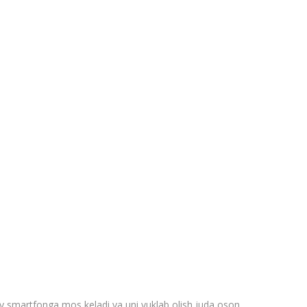
ay smartfonga mos keladi va uni yuklab olish juda oson.