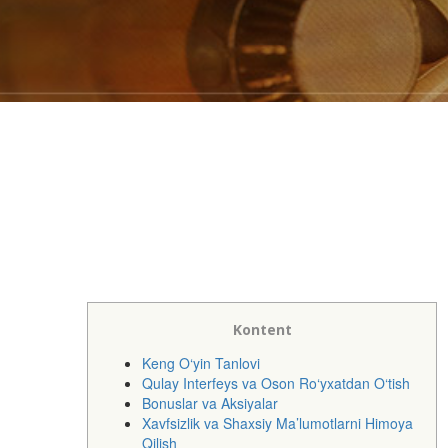
Kontent
Keng O‘yin Tanlovi
Qulay Interfeys va Oson Ro‘yxatdan O‘tish
Bonuslar va Aksiyalar
Xavfsizlik va Shaxsiy Ma’lumotlarni Himoya
Qilish