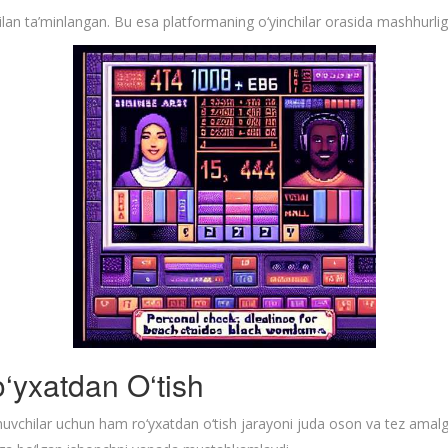
si bilan ta’minlangan. Bu esa platformaning o‘yinchilar orasida mashhurli
‘yxatdan O‘tish
nuvchilar uchun ham ro‘yxatdan o‘tish jarayoni juda oson va tez amalga 