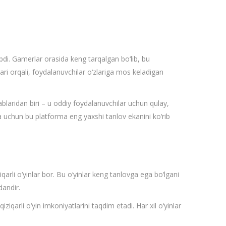
topdi. Gamerlar orasida keng tarqalgan bo‘lib, bu
lari orqali, foydalanuvchilar o‘zlariga mos keladigan
blaridan biri – u oddiy foydalanuvchilar uchun qulay,
 uchun bu platforma eng yaxshi tanlov ekanini ko‘rib
qarli o‘yinlar bor. Bu o‘yinlar keng tanlovga ega bo‘lgani
dandir.
iqarli o‘yin imkoniyatlarini taqdim etadi. Har xil o‘yinlar