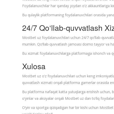
Foydalanuvchilar har qanday joydan o‘z akkauntlariga kirib
Bu qulaylik platformaning foydalanuvchilari orasida yana
24/7 Qo‘llab-quvvatlash Xi
Mostbet uz foydalanuvchilari uchun 24/7 qo‘llab-quvvatl
mumkin. Qo‘llab-quvvatlash jamoasi doimo tayyor va ha
Bu xizmat foydalanuvchilarga platformaga ishonch va qo
Xulosa
Mostbet uz o‘z foydalanuvchilari uchun keng imkoniyatlar v
quvvatlash xizmati orqali platforma gamerlar orasida en
Bu platforma nafaqat katta yutuqlarga erishish uchun, ba
o‘yinlar va aksiyalar orqali Mostbet uz dan to‘liq foydala
O‘yin va sportga qiziqadigan har bir kishi uchun Mostbet 