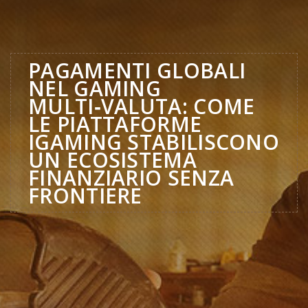
PAGAMENTI GLOBALI
NEL GAMING
MULTI‑VALUTA: COME
LE PIATTAFORME
IGAMING STABILISCONO
UN ECOSISTEMA
FINANZIARIO SENZA
FRONTIERE