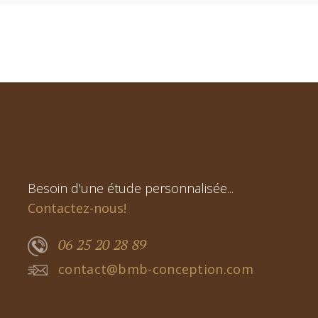
Besoin d'une étude personnalisée...
Contactez-nous!
06 25 20 28 89
contact@bmb-conception.com