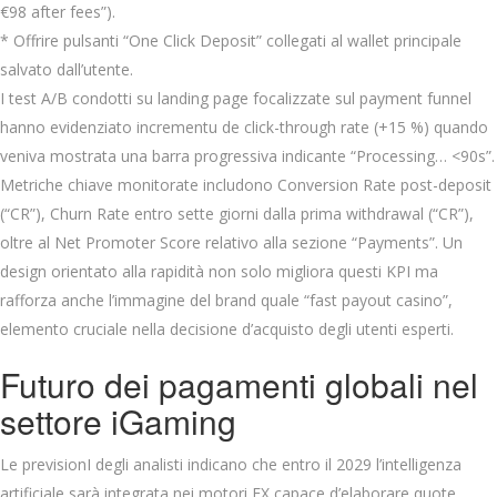
€98 after fees”).
* Offrire pulsanti “One Click Deposit” collegati al wallet principale
salvato dall’utente.
I test A/B condotti su landing page focalizzate sul payment funnel
hanno evidenziato incrementu de click-through rate (+15 %) quando
veniva mostrata una barra progressiva indicante “Processing… <90s”.
Metriche chiave monitorate includono Conversion Rate post-deposit
(“CR”), Churn Rate entro sette giorni dalla prima withdrawal (“CR”),
oltre al Net Promoter Score relativo alla sezione “Payments”. Un
design orientato alla rapidità non solo migliora questi KPI ma
rafforza anche l’immagine del brand quale “fast payout casino”,
elemento cruciale nella decisione d’acquisto degli utenti esperti.
Futuro dei pagamenti globali nel
settore iGaming
Le previsionI degli analisti indicano che entro il 2029 l’intelligenza
artificiale sarà integrata nei motori FX capace d’elaborare quote