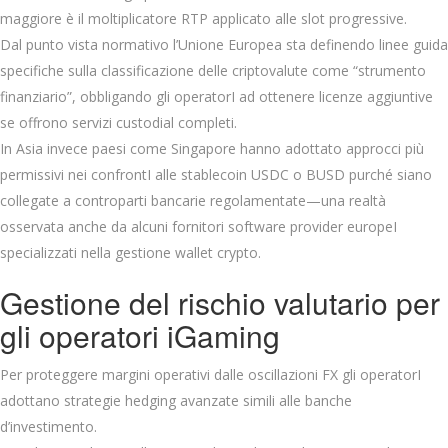
maggiore è il moltiplicatore RTP applicato alle slot progressive.
Dal punto vista normativo l’Unione Europea sta definendo linee guida
specifiche sulla classificazione delle criptovalute come “strumento
finanziario”, obbligando gli operatorI ad ottenere licenze aggiuntive
se offrono servizi custodial completi.
In Asia invece paesi come Singapore hanno adottato approcci più
permissivi nei confrontI alle stablecoin USDC o BUSD purché siano
collegate a controparti bancarie regolamentate—una realtà
osservata anche da alcuni fornitori software provider europeI
specializzati nella gestione wallet crypto.
Gestione del rischio valutario per
gli operatori iGaming
Per proteggere margini operativi dalle oscillazioni FX gli operatorI
adottano strategie hedging avanzate simili alle banche
d’investimento.