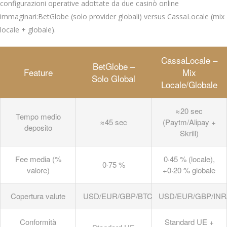
configurazioni operative adottate da due casinò online
immaginari:BetGlobe (solo provider globali) versus CassaLocale (mix
locale + globale).
CassaLocale –
BetGlobe –
Feature
Mix
Solo Global
Locale/Globale
≈20 sec
Tempo medio
≈45 sec
(Paytm/Alipay +
deposito
Skrill)
Fee media (%
0·45 % (locale),
0·75 %
valore)
+0·20 % globale
Copertura valute
USD/EUR/GBP/BTC
USD/EUR/GBP/INR
Conformità
Standard UE +