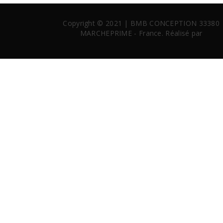
Copyright © 2021 | BMB CONCEPTION 33380
MARCHEPRIME - France. Réalisé par