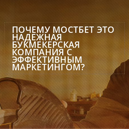
ПОЧЕМУ МОСТБЕТ ЭТО
НАДЕЖНАЯ
БУКМЕКЕРСКАЯ
КОМПАНИЯ С
ЭФФЕКТИВНЫМ
МАРКЕТИНГОМ?