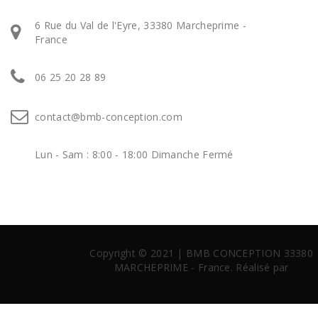
6 Rue du Val de l'Eyre, 33380 Marcheprime -
France
06 25 20 28 89
contact@bmb-conception.com
Lun - Sam : 8:00 - 18:00 Dimanche Fermé
Copyright © 2021 | BMB CONCEPTION 33380
MARCHEPRIME - France. Réalisé par