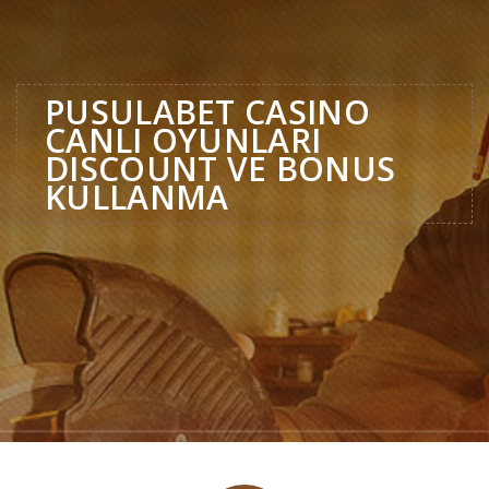
PUSULABET CASINO
CANLI OYUNLARI
DISCOUNT VE BONUS
KULLANMA