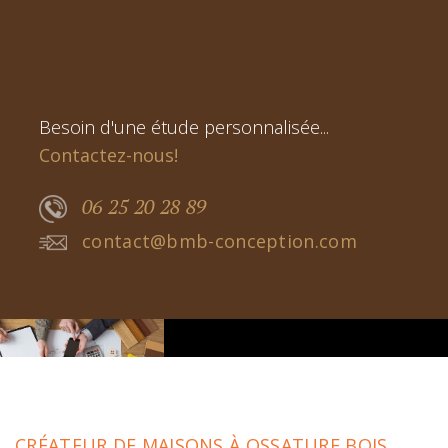
Besoin d'une étude personnalisée...
Contactez-nous!
06 25 20 28 89
contact@bmb-conception.com
CRÉATEUR DE MAISONS À OSSATURE BOIS