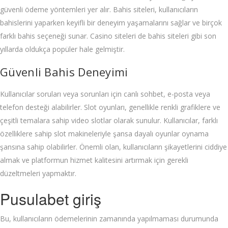
güvenli ödeme yöntemleri yer alır. Bahis siteleri, kullanıcıların
bahislerini yaparken keyifli bir deneyim yaşamalarını sağlar ve birçok
farklı bahis seçeneği sunar. Casino siteleri de bahis siteleri gibi son
yıllarda oldukça popüler hale gelmiştir.
Güvenli Bahis Deneyimi
Kullanıcılar soruları veya sorunları için canlı sohbet, e-posta veya
telefon desteği alabilirler. Slot oyunları, genellikle renkli grafiklere ve
çeşitli temalara sahip video slotlar olarak sunulur. Kullanıcılar, farklı
özelliklere sahip slot makineleriyle şansa dayalı oyunlar oynama
şansına sahip olabilirler. Önemli olan, kullanıcıların şikayetlerini ciddiye
almak ve platformun hizmet kalitesini artırmak için gerekli
düzeltmeleri yapmaktır.
Pusulabet giriş
Bu, kullanıcıların ödemelerinin zamanında yapılmaması durumunda