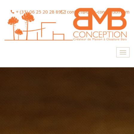
+ (33) 06 25 20 28 89
contact@bmb-conception.com
Toggl
navig