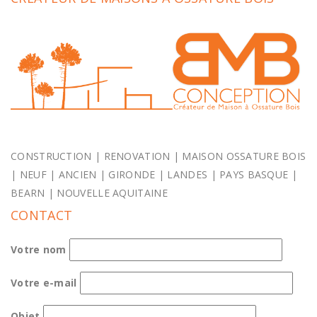
CONSTRUCTION | RENOVATION | MAISON OSSATURE BOIS
| NEUF | ANCIEN | GIRONDE | LANDES | PAYS BASQUE |
BEARN | NOUVELLE AQUITAINE
CONTACT
Votre nom
Votre e-mail
Objet