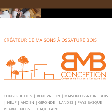
CRÉATEUR DE MAISONS À OSSATURE BOIS
CONSTRUCTION | RENOVATION | MAISON OSSATURE BOIS
| NEUF | ANCIEN | GIRONDE | LANDES | PAYS BASQUE |
BEARN | NOUVELLE AQUITAINE