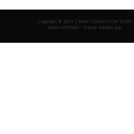
Copyright © 2021 | BMB CONCEPTION 33380
MARCHEPRIME - France. Réalisé par