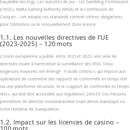
traçabilité des logs. Les autorités de jeu – UK Gambling Commission
(UKGC), Malta Gaming Authority (MGA) et la Commission de
Curaçao – ont adopté ces standards comme critères obligatoires
pour l’obtention ou le renouvellement d’une licence.
1.1. Les nouvelles directives de l’UE
(2023‑2025) – 120 mots
L’Union européenne a publié, entre 2023 et 2025, une série de
directives visant à harmoniser la surveillance des RNG. Deux
exigences majeures ont émergé : l’« audit continu », qui impose aux
opérateurs de soumettre des rapports de conformité en temps réel
via une plateforme sécurisée, et le « rapport de conformité en temps
réel », qui doit être accessible aux régulateurs 24 h/24. Ces mesures
permettent de détecter instantanément toute dérive statistique ou
toute tentative de manipulation.
1.2. Impact sur les licences de casino –
100 mots