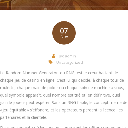
07
Nov
By:
admin
Uncategorized
Le Random Number Generator, ou RNG, est le cœur battant de
chaque jeu de casino en ligne. C’est lui qui décide, à chaque tour de
roulette, chaque main de poker ou chaque spin de machine à sous,
quel symbole apparaît, quel nombre est tiré et, en définitive, quel
gain le joueur peut espérer. Sans un RNG fiable, le concept même de
« jeu équitable » s’effondre, et les opérateurs perdent la licence, les
partenaires et la clientèle.
Dans un contexte où les joueurs comparent les offres comme on le