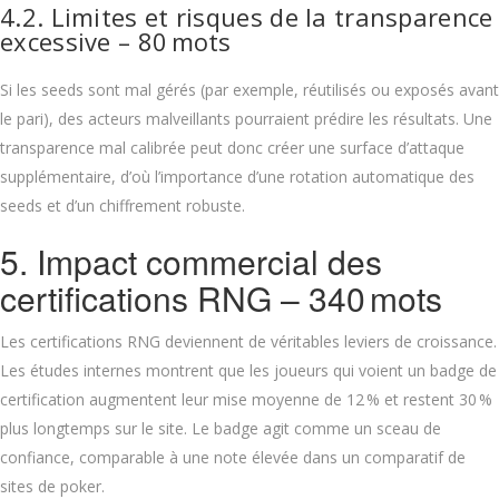
4.2. Limites et risques de la transparence
excessive – 80 mots
Si les seeds sont mal gérés (par exemple, réutilisés ou exposés avant
le pari), des acteurs malveillants pourraient prédire les résultats. Une
transparence mal calibrée peut donc créer une surface d’attaque
supplémentaire, d’où l’importance d’une rotation automatique des
seeds et d’un chiffrement robuste.
5. Impact commercial des
certifications RNG – 340 mots
Les certifications RNG deviennent de véritables leviers de croissance.
Les études internes montrent que les joueurs qui voient un badge de
certification augmentent leur mise moyenne de 12 % et restent 30 %
plus longtemps sur le site. Le badge agit comme un sceau de
confiance, comparable à une note élevée dans un comparatif de
sites de poker.