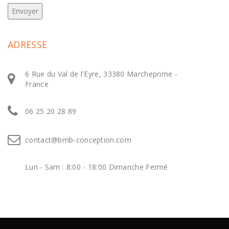
ADRESSE
6 Rue du Val de l'Eyre, 33380 Marcheprime -
France
06 25 20 28 89
contact@bmb-conception.com
Lun - Sam : 8:00 - 18:00 Dimanche Fermé