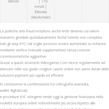
Bitcoin
│ ≤15
minuti │
Elevata
(blockchain)
Le politiche anti‑fraud includono anche limiti dinamici sul valore
massimo gestibile quotidianamente finché l’utente non completa
tutti gli step KYC; tali soglie possono essere aumentate su richiesta
mediante verifica manuale supplementare senza costose
commissionistiche aggiuntive.
Grazie a questi strumenti Videogamer.Com riesce regolarmente ad
elencare nelle sue guide i migliori casinò online non aams dotati delle
soluzioni payment più rapide ed efficient­​​​​​​​.
In conclusione la combinazione tra crittografia avanzata,
wallet digitalizzati
e procedure KYC stringenti rende oggi la gestione finanziaria nella
roulette europea online notevolmente più sicura rispetto alle