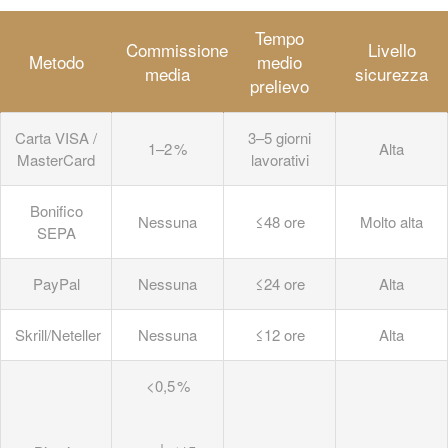
Tempo
Commissione
Livello
Metodo
medio
media
sicurezza
prelievo
Carta VISA /
3–5 giorni
1–2 %
Alta
MasterCard
lavorativi
Bonifico
Nessuna
≤48 ore
Molto alta
SEPA
PayPal
Nessuna
≤24 ore
Alta
Skrill/Neteller
Nessuna
≤12 ore
Alta
<0,5 %