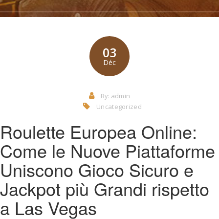
03
Déc
By:
admin
Uncategorized
Roulette Europea Online:
Come le Nuove Piattaforme
Uniscono Gioco Sicuro e
Jackpot più Grandi rispetto
a Las Vegas