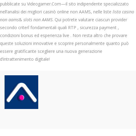
pubblicate su Videogamer.Com—il sito indipendente specializzato
nell‘analisi dei migliori casinò online non AAMS, nelle liste
lista casino
non aams
&
slots non AAMS
. Qui potrete valutare ciascun provider
secondo criterî fondamentali quali RTP , sicurezza payment ,
condizioni bonus ed esperienza live . Non resta altro che provare
queste soluzioni innovative e scoprire personalmente quanto può
essere gratificante scegliere una nuova generazione
d’intrattenimento digitale!