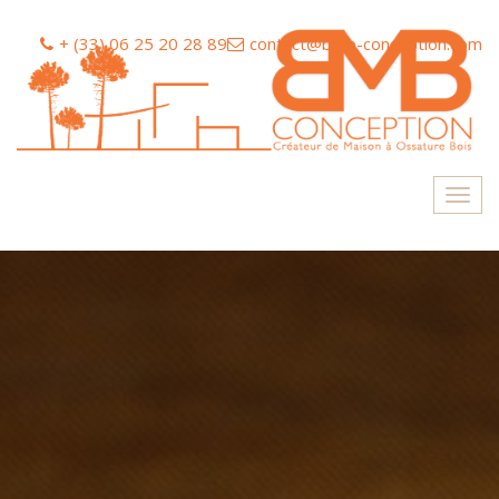
+ (33) 06 25 20 28 89
contact@bmb-conception.com
Toggl
navig