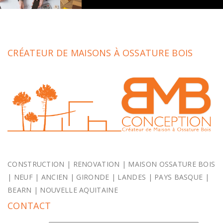
CRÉATEUR DE MAISONS À OSSATURE BOIS
CONSTRUCTION | RENOVATION | MAISON OSSATURE BOIS
| NEUF | ANCIEN | GIRONDE | LANDES | PAYS BASQUE |
BEARN | NOUVELLE AQUITAINE
CONTACT