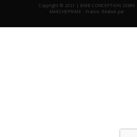
Copyright © 2021 | BMB CONCEPTION 33380
MARCHEPRIME - France. Réalisé par