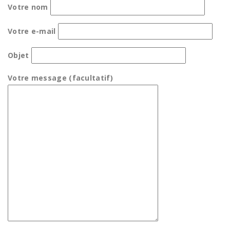
Votre nom
Votre e-mail
Objet
Votre message (facultatif)